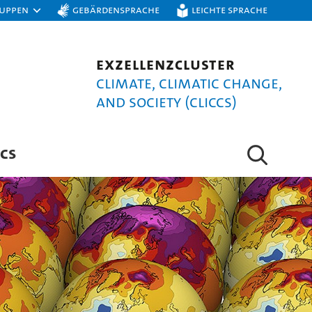
ruppen
Gebärdensprache
Leichte Sprache
Exzellenzcluster
Climate, Climatic Change,
and Society (CLICCS)
CS