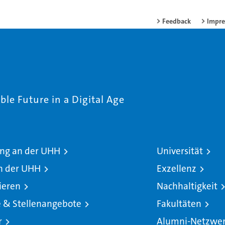
Feedback
Impr
le Future in a Digital Age
ng an der UHH
Universität
n der UHH
Exzellenz
ieren
Nachhaltigkeit
e & Stellenangebote
Fakultäten
r
Alumni-Netzwe