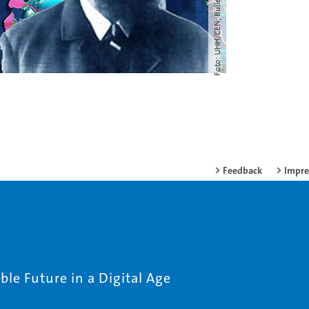
Feedback
Impr
le Future in a Digital Age