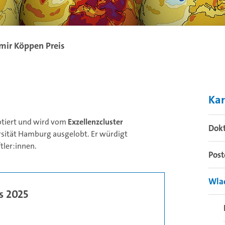
mir Köppen Preis
Kar
otiert und wird vom
Exzellenzcluster
Dok
sität Hamburg ausgelobt. Er würdigt
ler:innen.
Pos
Wlad
s 2025