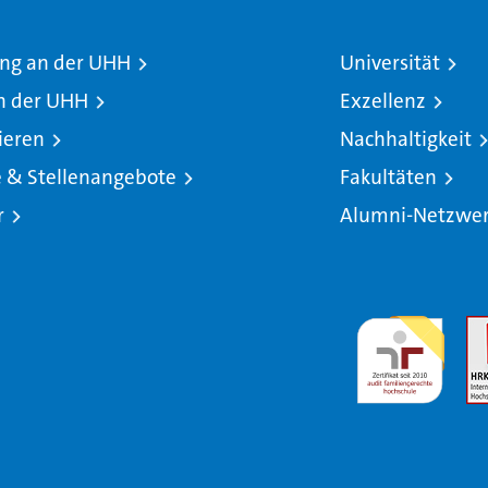
ng an der UHH
Universität
n der UHH
Exzellenz
ieren
Nachhaltigkeit
e & Stellenangebote
Fakultäten
r
Alumni-Netzwe