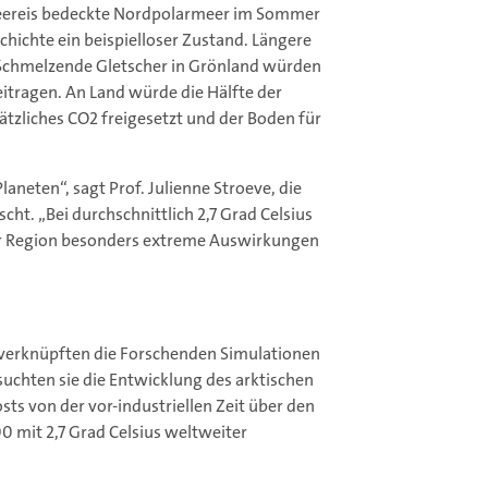
Meereis bedeckte Nordpolarmeer im Sommer
hichte ein beispielloser Zustand. Längere
n. Schmelzende Gletscher in Grönland würden
itragen. An Land würde die Hälfte der
tzliches CO2 freigesetzt und der Boden für
laneten“, sagt Prof. Julienne Stroeve, die
ht. „Bei durchschnittlich 2,7 Grad Celsius
er Region besonders extreme Auswirkungen
t, verknüpften die Forschenden Simulationen
uchten sie die Entwicklung des arktischen
ts von der vor-industriellen Zeit über den
00 mit 2,7 Grad Celsius weltweiter