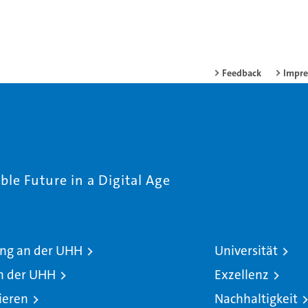
Feedback
Impr
le Future in a Digital Age
ng an der UHH
Universität
n der UHH
Exzellenz
ieren
Nachhaltigkeit