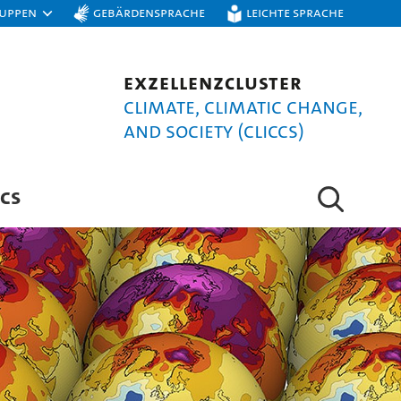
ruppen
Gebärdensprache
Leichte Sprache
Exzellenzcluster
Climate, Climatic Change,
and Society (CLICCS)
CS