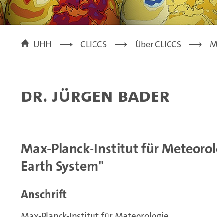
UHH
CLICCS
Über CLICCS
M
Dr. Jürgen Bader
Max-Planck-Institut für Meteorolo
Earth System"
Anschrift
Max-Planck-Institut für Meteorologie