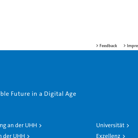
Feedback
Impr
le Future in a Digital Age
ng an der UHH
Universität
n der UHH
Exzellenz