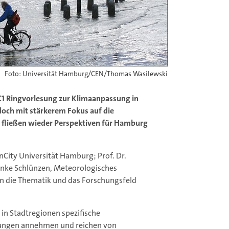
Foto: Universität Hamburg/CEN/Thomas Wasilewski
C1 Ringvorlesung zur Klimaanpassung in
edoch mit stärkerem Fokus auf die
 fließen wieder Perspektiven für Hamburg
nCity Universität Hamburg; Prof. Dr.
inke Schlünzen, Meteorologisches
in die Thematik und das Forschungsfeld
in Stadtregionen spezifische
nungen annehmen und reichen von