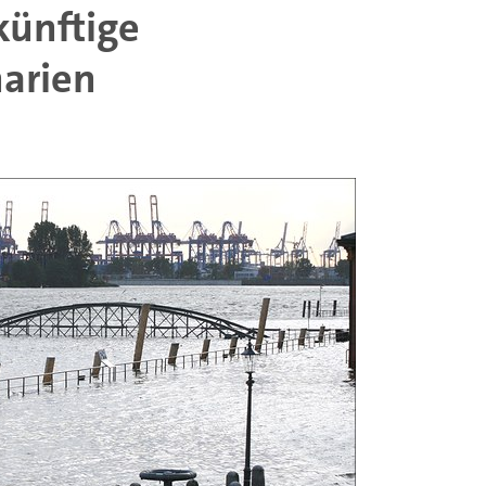
ünftige
narien