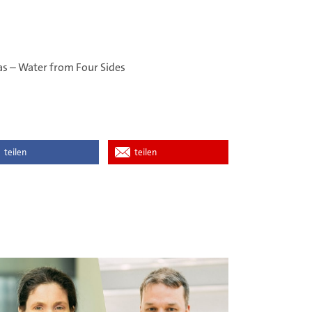
as – Water from Four Sides
teilen
teilen