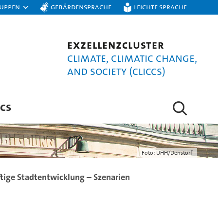
ruppen
Gebärdensprache
Leichte Sprache
Exzellenzcluster
Climate, Climatic Change,
and Society (CLICCS)
CS
Foto: UHH/Denstorf
tige Stadtentwicklung – Szenarien