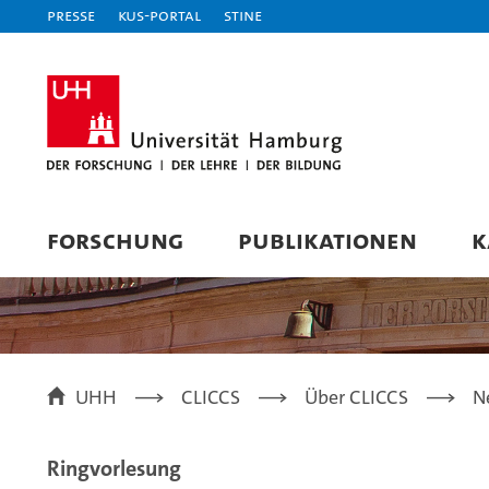
Presse
KUS-Portal
STiNE
FORSCHUNG
PUBLIKATIONEN
K
UHH
CLICCS
Über CLICCS
N
Ringvorlesung