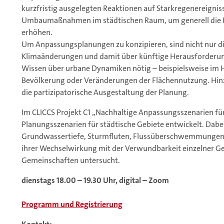
kurzfristig ausgelegten Reaktionen auf Starkregenereignis
Umbaumaßnahmen im städtischen Raum, um generell die Re
erhöhen.
Um Anpassungsplanungen zu konzipieren, sind nicht nur dif
Klimaänderungen und damit über künftige Herausforderun
Wissen über urbane Dynamiken nötig – beispielsweise im
Bevölkerung oder Veränderungen der Flächennutzung. Hin
die partizipatorische Ausgestaltung der Planung.
Im CLICCS Projekt C1 „Nachhaltige Anpassungsszenarien fü
Planungsszenarien für städtische Gebiete entwickelt. Da
Grundwassertiefe, Sturmfluten, Flussüberschwemmungen u
ihrer Wechselwirkung mit der Verwundbarkeit einzelner Gebi
Gemeinschaften untersucht.
dienstags 18.00 – 19.30 Uhr, digital – Zoom
Programm und Registrierung