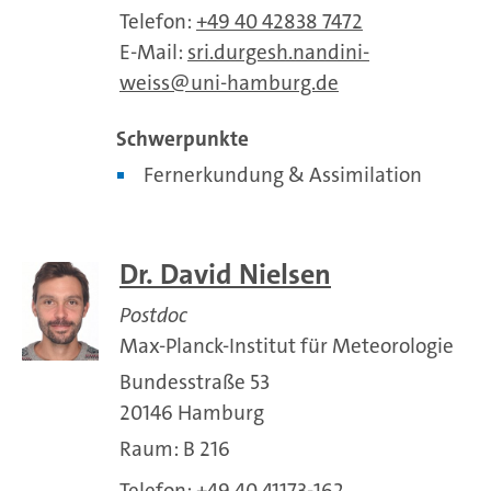
Telefon:
+49 40 42838 7472
E-Mail:
sri.durgesh.nandini-
weiss
uni-hamburg.de
Schwerpunkte
Fernerkundung & Assimilation
Dr. David Nielsen
Postdoc
Max-Planck-Institut für Meteorologie
Bundesstraße 53
20146 Hamburg
Raum: B 216
Telefon:
+49 40 41173-162