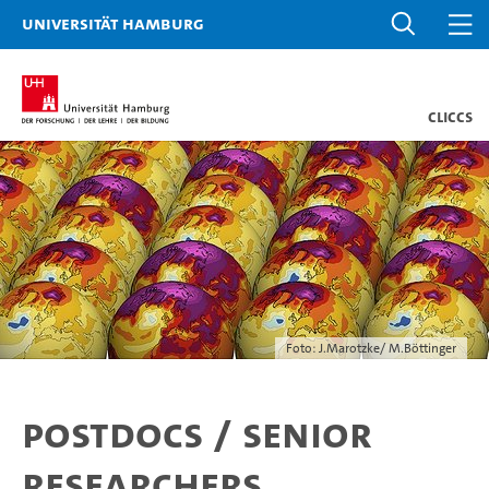
Universität Hamburg
CLICCS
Foto: J.Marotzke/ M.Böttinger
Postdocs / Senior
Researchers